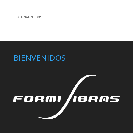
BIENVENIDOS 
BIENVENIDOS