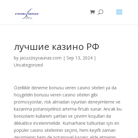
лучшие казино РФ
by
jacuzzisysaunas.com
|
Sep 13, 2024
|
Uncategorized
Özellikle deneme bonusu veren casino siteleri ya da
hoşgeldin bonusu veren casino siteleri gibi
promosyonlar, risk almadan oyunları deneyimleme ve
kazanma potansiyelinizi artırma fırsatı sunar. Ancak bu
bonusların kullanım şartları ve çevrim koşulları da
dikkatlice incelenmelidir. Kumarhane tutkunları için en
popüler casino sitelerinin seçimi, hem keyifli zaman
geçirmenin hem de potansiyel kazanç elde etmenin