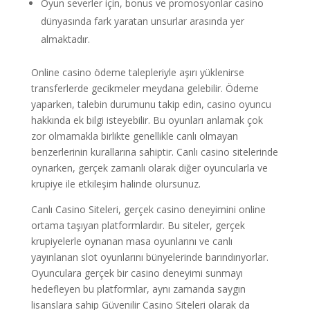
Oyun severler için, bonus ve promosyonlar casino
dünyasında fark yaratan unsurlar arasında yer
almaktadır.
Online casino ödeme talepleriyle aşırı yüklenirse
transferlerde gecikmeler meydana gelebilir. Ödeme
yaparken, talebin durumunu takip edin, casino oyuncu
hakkında ek bilgi isteyebilir. Bu oyunları anlamak çok
zor olmamakla birlikte genellikle canlı olmayan
benzerlerinin kurallarına sahiptir. Canlı casino sitelerinde
oynarken, gerçek zamanlı olarak diğer oyuncularla ve
krupiye ile etkileşim halinde olursunuz.
Canlı Casino Siteleri, gerçek casino deneyimini online
ortama taşıyan platformlardır. Bu siteler, gerçek
krupiyelerle oynanan masa oyunlarını ve canlı
yayınlanan slot oyunlarını bünyelerinde barındırıyorlar.
Oyunculara gerçek bir casino deneyimi sunmayı
hedefleyen bu platformlar, aynı zamanda saygın
lisanslara sahip Güvenilir Casino Siteleri olarak da