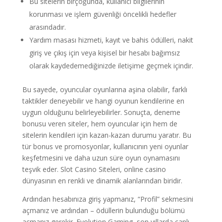
Bu sitelerin birçoğunda, kullanıcı bilgilerinin
korunması ve işlem güvenliği öncelikli hedefler
arasındadır.
Yardım masası hizmeti, kayıt ve bahis ödülleri, nakit
giriş ve çıkış için veya kişisel bir hesabı bağımsız
olarak kaydedemediğinizde iletişime geçmek içindir.
Bu sayede, oyuncular oyunlarına aşina olabilir, farklı
taktikler deneyebilir ve hangi oyunun kendilerine en
uygun olduğunu belirleyebilirler. Sonuçta, deneme
bonusu veren siteler, hem oyuncular için hem de
sitelerin kendileri için kazan-kazan durumu yaratır. Bu
tür bonus ve promosyonlar, kullanıcının yeni oyunlar
keşfetmesini ve daha uzun süre oyun oynamasını
teşvik eder. Slot Casino Siteleri, online casino
dünyasının en renkli ve dinamik alanlarından biridir.
Ardından hesabınıza giriş yapmanız, “Profil” sekmesini
açmanız ve ardından – ödüllerin bulunduğu bölümü
açmanız gerekir. Evolution Gaming, son yıllarda canlı