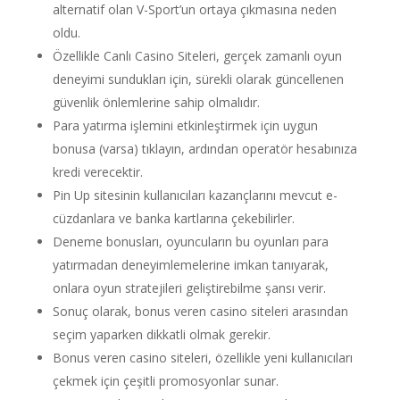
alternatif olan V-Sport’un ortaya çıkmasına neden
oldu.
Özellikle Canlı Casino Siteleri, gerçek zamanlı oyun
deneyimi sundukları için, sürekli olarak güncellenen
güvenlik önlemlerine sahip olmalıdır.
Para yatırma işlemini etkinleştirmek için uygun
bonusa (varsa) tıklayın, ardından operatör hesabınıza
kredi verecektir.
Pin Up sitesinin kullanıcıları kazançlarını mevcut e-
cüzdanlara ve banka kartlarına çekebilirler.
Deneme bonusları, oyuncuların bu oyunları para
yatırmadan deneyimlemelerine imkan tanıyarak,
onlara oyun stratejileri geliştirebilme şansı verir.
Sonuç olarak, bonus veren casino siteleri arasından
seçim yaparken dikkatli olmak gerekir.
Bonus veren casino siteleri, özellikle yeni kullanıcıları
çekmek için çeşitli promosyonlar sunar.