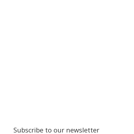
Subscribe to our newsletter