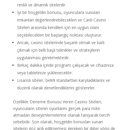
renkli ve dinamik sitelerdir.
İyi bir hoşgeldin bonusu, oyunculara sunulan
imkanları değerlendirebilecekleri ve Canlı Casino
Siteleri arasında kendileri için en uygun olanı
seçebilecekleri bir başlangıç noktası oluşturur.
Ancak, casino sitelerinde başarılı olmak ve karlı
çıkmak için belli başlı teknikler ve stratejilerin
uygulanması gerekmektedir.
Birkaç dakika içinde program çalışacak ve cihazınıza
veya tabletinize yüklenecektir.
Lisanslı siteler, belirli standartları karşıladıklarını ve
düzenli olarak denetlendiklerini gösterirler.
Özellikle Deneme Bonusu Veren Casino Siteleri,
oyuncuların sitenin oyunlarını gerçek para riske
atmadan deneyimlemelerine olanak tanıyarak tercih
sebebidir. Son olarak, hoşgeldin bonusları sunan
sitelerin göz ardı edilmemesi gereken bir diğer yönü de