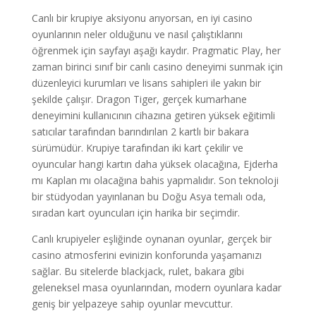
Canlı bir krupiye aksiyonu arıyorsan, en iyi casino
oyunlarının neler olduğunu ve nasıl çalıştıklarını
öğrenmek için sayfayı aşağı kaydır. Pragmatic Play, her
zaman birinci sınıf bir canlı casino deneyimi sunmak için
düzenleyici kurumları ve lisans sahipleri ile yakın bir
şekilde çalışır. Dragon Tiger, gerçek kumarhane
deneyimini kullanıcının cihazına getiren yüksek eğitimli
satıcılar tarafından barındırılan 2 kartlı bir bakara
sürümüdür. Krupiye tarafından iki kart çekilir ve
oyuncular hangi kartın daha yüksek olacağına, Ejderha
mı Kaplan mı olacağına bahis yapmalıdır. Son teknoloji
bir stüdyodan yayınlanan bu Doğu Asya temalı oda,
sıradan kart oyuncuları için harika bir seçimdir.
Canlı krupiyeler eşliğinde oynanan oyunlar, gerçek bir
casino atmosferini evinizin konforunda yaşamanızı
sağlar. Bu sitelerde blackjack, rulet, bakara gibi
geleneksel masa oyunlarından, modern oyunlara kadar
geniş bir yelpazeye sahip oyunlar mevcuttur.