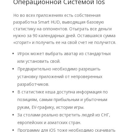
Операционной Системой Ios
Но во всех приложениях есть собственная
разработка Smart HUD, выводящая базовую
статистику на оппонентов. Отыграть все деньги
нужно за 90 календарных дней. Оставшаяся сумма
«сгорит» и получить ее на свой счет не получится.
Игрок может выбрать аватар из стандартных
или установить свой.
Предварительно необходимо разрешить
установку приложений от непроверенных
разработчиков.
В статистике кеша доступна информация по
позициям, самым прибыльным и убыточным
рукам, EV-графику, истории игры.
За столами реально встретить людей из СНГ,
европейских и азиатских стран.
Программу для iOS тоже необходимо скачивать