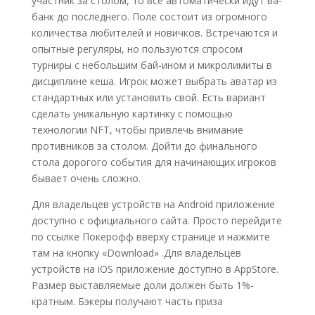
участник за столом, то все автоматически идут ва-
банк до последнего. Поле состоит из огромного
количества любителей и новичков. Встречаются и
опытные регуляры, но пользуются спросом
турниры с небольшим бай-ином и микролимиты в
дисциплине кеша. Игрок может выбрать аватар из
стандартных или установить свой. Есть вариант
сделать уникальную картинку с помощью
технологии NFT, чтобы привлечь внимание
противников за столом. Дойти до финального
стола дорогого события для начинающих игроков
бывает очень сложно.
Для владельцев устройств на Android приложение
доступно с официального сайта. Просто перейдите
по ссылке Покерофф вверху странице и нажмите
там на кнопку «Download» .Для владельцев
устройств на iOS приложение доступно в AppStore.
Размер выставляемые доли должен быть 1%-
кратным. Бэкеры получают часть приза