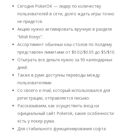
Сегодня PokerOK — лидер по количеству
пользователей в сети, долго ждать игры точно
не придется.
Акцию нужно активировать вручную в разделе
“Мой бонус”.
Ассортимент обычных кэш-столов по Холдему
представлен лимитами от $0.02/$0.05 до $5/$10.
Отыграть все деньги нужно за 90 календарных
дней.
Также в руме доступны переводы между
пользователями.
Со своего e-mail, который использовался для
регистрации, отправляется письмо.
Рассказываем, как осуществить вход на
официальный сайт Pokerok, какие особенности
есть у покер-рума.
Для стабильного функционирования софта