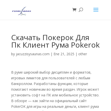
Скачать Покерок Для
Пк Клиент Рума Pokerok
by
jacuzzisysaunas.com
|
Ene 21, 2025
|
other
В руме широкий выбор дисциплин и форматов,
игровых лимитов для пользователей с любым
банкроллом. Разработаны функции, которые
помогают новичкам во время раздач. Игрок может
установить софт на ПК или мобильное устройство.
В обзоре — как зайти на официальный сайт
PokerOK для игры на реальные деньги, клиент рума