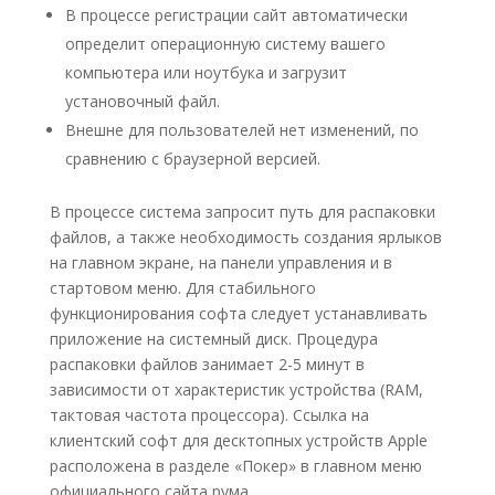
В процессе регистрации сайт автоматически
определит операционную систему вашего
компьютера или ноутбука и загрузит
установочный файл.
Внешне для пользователей нет изменений, по
сравнению с браузерной версией.
В процессе система запросит путь для распаковки
файлов, а также необходимость создания ярлыков
на главном экране, на панели управления и в
стартовом меню. Для стабильного
функционирования софта следует устанавливать
приложение на системный диск. Процедура
распаковки файлов занимает 2-5 минут в
зависимости от характеристик устройства (RAM,
тактовая частота процессора). Ссылка на
клиентский софт для десктопных устройств Apple
расположена в разделе «Покер» в главном меню
официального сайта рума.