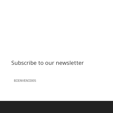
Subscribe to our newsletter
BIENVENIDOS 