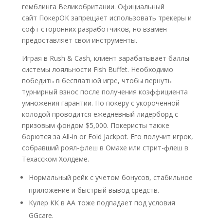
гемблинга Великобритании. Официальный
сайт ПокерОК запрещает использовать трекеры и
софт сторонних разработчиков, но взамен
предоставляет свои инструменты.
Играя в Rush & Cash, клиент зарабатывает баллы
системы лояльности Fish Buffet. Необходимо
победить в бесплатной игре, чтобы вернуть
турнирный взнос после получения коэффициента
умножения гарантии. По покеру с укороченной
колодой проводится ежедневный лидерборд с
призовым фондом $5,000. Покеристы также
борются за All-in or Fold Jackpot. Его получит игрок,
собравший роял-флеш в Омахе или стрит-флеш в
Техасском Холдеме.
Нормальный рейк с учетом бонусов, стабильное
приложение и быстрый вывод средств.
Кулер КК в АА тоже подпадает под условия
GGcare.