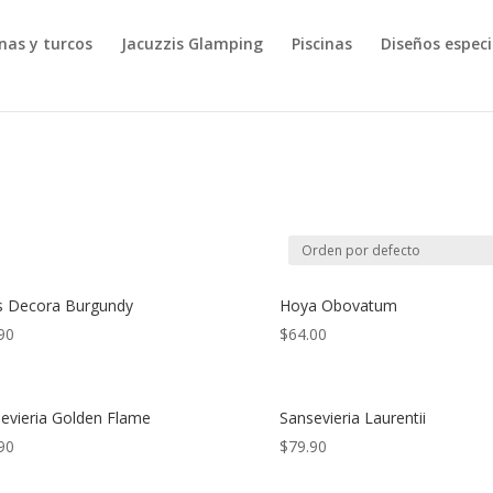
nas y turcos
Jacuzzis Glamping
Piscinas
Diseños especi
s Decora Burgundy
Hoya Obovatum
90
$
64.00
evieria Golden Flame
Sansevieria Laurentii
90
$
79.90