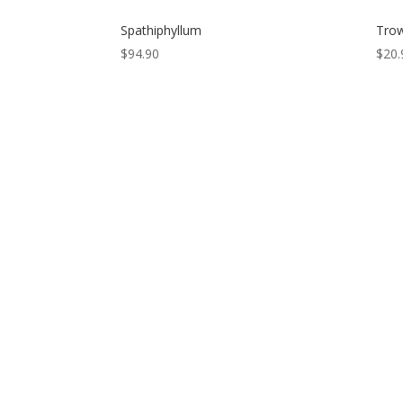
Spathiphyllum
Trow
$
94.90
$
20.