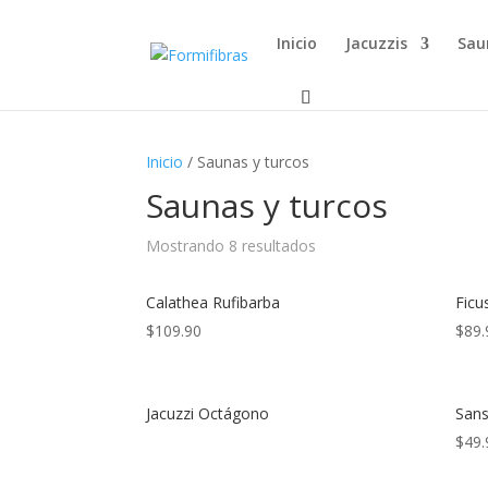
Inicio
Jacuzzis
Sau
Inicio
/ Saunas y turcos
Saunas y turcos
Mostrando 8 resultados
Calathea Rufibarba
Ficu
$
109.90
$
89.
Jacuzzi Octágono
Sans
$
49.