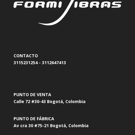
CONTACTO
3115231254 - 3112647413
PUNTO DE VENTA
Calle 72 #30-43 Bogotá, Colombia
PUNTO DE FÁBRICA
Av cra 30 #75-21 Bogotá, Colombia