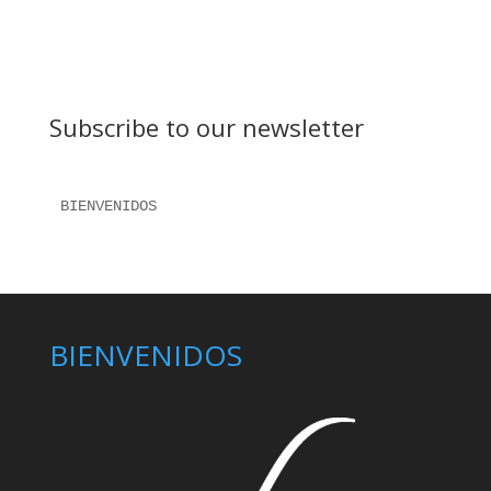
Subscribe to our newsletter
BIENVENIDOS 
BIENVENIDOS