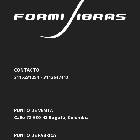
CONTACTO
3115231254 - 3112647413
PUNTO DE VENTA
Calle 72 #30-43 Bogotá, Colombia
PUNTO DE FÁBRICA