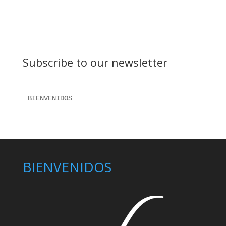
Subscribe to our newsletter
BIENVENIDOS 
BIENVENIDOS