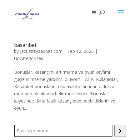
basaribet
by
jacuzzisysaunas.com
|
Feb 12, 2025
|
Uncategorized
Bonuslar, kazancımı artırmama ve oyun keyfimi
güçlendirmeme yardımcı oluyor.” – Ali K. Kullanıcılar,
Başarıbet bonuslarının bu avantajlarından oldukça
memnun olduklarını belirtmektedirler. Bonuslar
sayesinde daha fazla kazanç elde edebildiklerini ve
oyun...