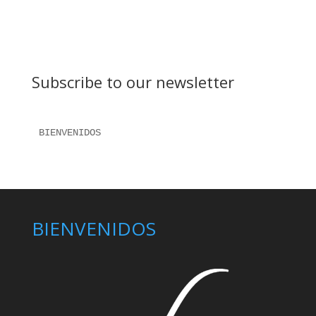
Subscribe to our newsletter
BIENVENIDOS 
BIENVENIDOS