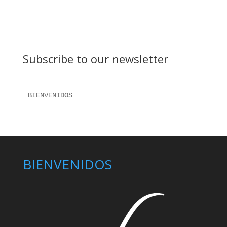
Subscribe to our newsletter
BIENVENIDOS 
BIENVENIDOS