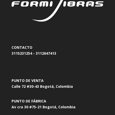
CONTACTO
3115231254 - 3112647413
PUNTO DE VENTA
Calle 72 #30-43 Bogotá, Colombia
PUNTO DE FÁBRICA
Av cra 30 #75-21 Bogotá, Colombia